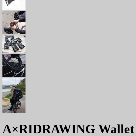
A×RIDRAWING Walle