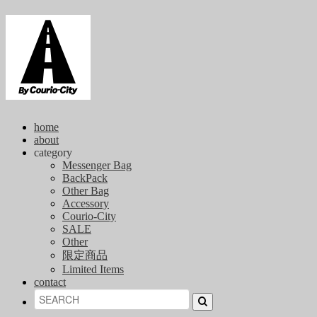
home
about
category
Messenger Bag
BackPack
Other Bag
Accessory
Courio-City
SALE
Other
限定商品
Limited Items
contact