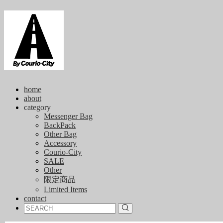
home
about
category
Messenger Bag
BackPack
Other Bag
Accessory
Courio-City
SALE
Other
限定商品
Limited Items
contact