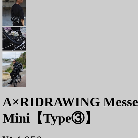
A×RIDRAWING Messeng
Mini【Type③】